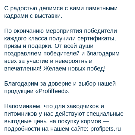
КАТАЛОГ
КОНТАКТЫ
КОРМ ДЛЯ КОШЕК
ООО «Рускорм»
170012,
Тверь,
КОРМ ДЛЯ СОБАК
набережная реки
ПОКУПАТЕЛЯМ
Лазури, 15А
НОВОСТИ
8-909-270-11-22
info@profifeed.com
ПИТОМНИКАМ
Политика конфиденциальности
Информация, размещенная на сайте, носит
информационный характер и не является
публичной офертой.
Использование материалов сайта без письменного
согласия правообладателя запрещено.