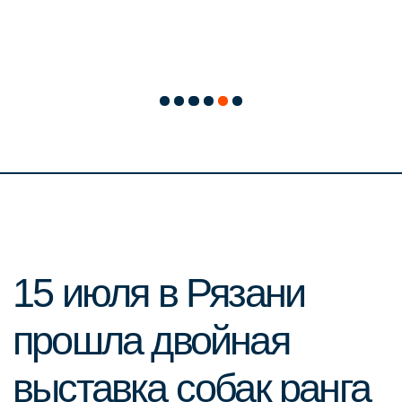
Наша компания была одним из спонсоров
выставки и предоставила сухие корма ТМ
«Profiffeed» для призового фонда. Наши
корма давно полюбили питомники и
владельцы собак по всей России за высокое
качество и доступные цены.
С радостью делимся с вами памятными
кадрами с выставки.
По окончанию мероприятия победители
каждого класса получили сертификаты,
призы и подарки. От всей души
поздравляем победителей и благодарим
всех за участие и невероятные
впечатления! Желаем новых побед!
Благодарим за доверие и выбор нашей
продукции «Profiffeed».
Напоминаем, что для заводчиков и
питомников у нас действуют специальные
выгодные цены на покупку кормов —
подробности на нашем сайте: profipets.ru