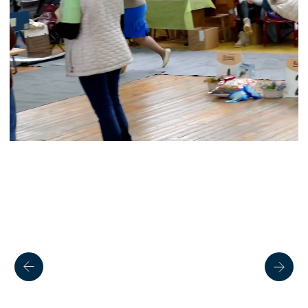
15 июля в Рязани
прошла двойная
выставка собак ранга
САС ЧФ: «Кубок
заводчиков», «Кубок
чемпионов»
Организатором мероприятия выступил
РРОО «УДЦ «МОТИВАЦИЯ».