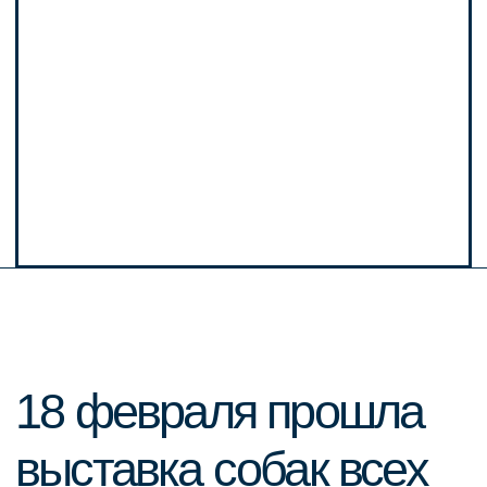
18 февраля прошла
выставка собак всех
пород ЧРКФ, зимний
кубок Твери 2024, где
компания «Profifeed»
выступила
Генеральным
спонсором