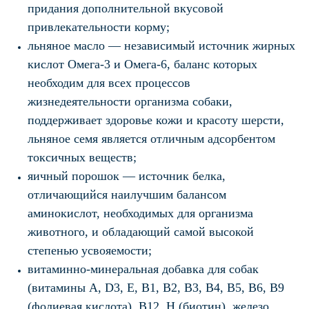
придания дополнительной вкусовой
привлекательности корму;
льняное масло — независимый источник жирных
кислот Омега-3 и Омега-6, баланс которых
необходим для всех процессов
жизнедеятельности организма собаки,
поддерживает здоровье кожи и красоту шерсти,
льняное семя является отличным адсорбентом
токсичных веществ;
яичный порошок — источник белка,
отличающийся наилучшим балансом
аминокислот, необходимых для организма
животного, и обладающий самой высокой
степенью усвояемости;
витаминно-минеральная добавка для собак
(витамины А, D3, Е, В1, В2, В3, В4, В5, В6, В9
(фолиевая кислота), В12, Н (биотин), железо,