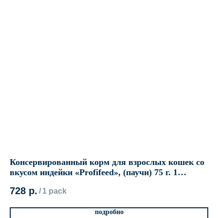
»
Консервированный корм для взрослых кошек со
Ко
вкусом индейки «Profifeed», (паучи) 75 г. 1
34
упаковка (28 шт.)
728
р.
1 
/
1 pack
подробно