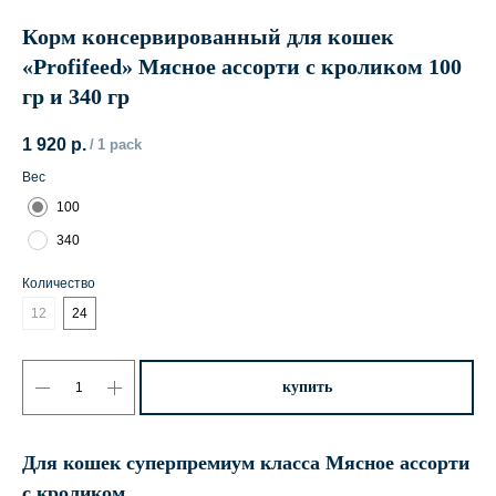
Корм консервированный для кошек
«Profifeed» Мясное ассорти с кроликом 100
гр и 340 гр
1 920
р.
/
1 pack
Вес
100
340
Количество
12
24
купить
Для кошек суперпремиум класса Мясное ассорти
с кроликом